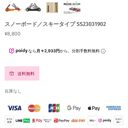
スノーボード／スキータイプ SS23031902
カーボンタイプ S1
アルミニ
¥8,800
シルバー
ブラック
アルミニウムタイプ
keycabins誕生物語
のレビュー
19件のレビュー
¥7,480
¥6,180
なら
月々2,933円
から。分割手数料無料
送料無料
在庫なし
天然木タイプ
素材について