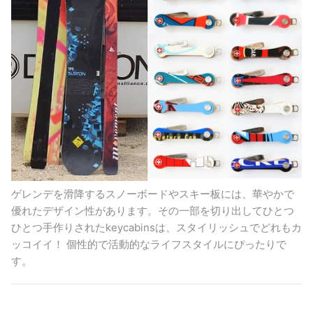
LPレコードタイプ
ゲレンデを滑降するスノーボードやスキー板には、華やかで
優れたデザイン性があります。その一部を切り出してひとつ
ひとつ手作りされたkeycabinsは、スタイリッシュでどれもカ
ギフト
ッコイイ！ 個性的で活動的なライフスタイルにぴったりで
す。