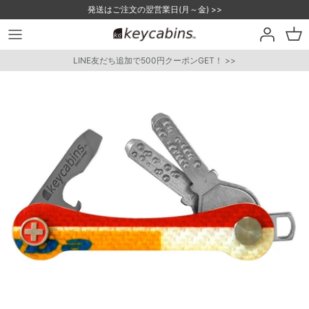
コ
発送はご注文の翌営業日(月～金) >>
ン
テ
ン
お問い合わせ
LINE友だち追加で500円クーポンGET！ >>
ツ
に
業者様専用窓口
ス
キ
メディア様窓口
ッ
プ
ノベルティのお問い合わせ
す
る
カーボンタイプ
keycabinsとは？